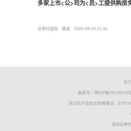
多家上市<公>司为<员>工提供购房
证券时报网
曹晨
2025-08-05 21:44
关
备案号：
粤ICP备09109218
违法和不良信息举报电话：0755-83
深圳证券