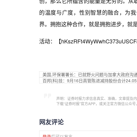
创，那么它所蕴含的能量是无穷的。从
的温度与广度，性别智慧的融合，为我
界。拥抱这种合作，就是拥抱进步，就
活动：【
hKszRFt4WyWwhC373uUSCF
美国,环保署署长：已就野火问题与加拿大政府沟
百邦{科}技：9月16日高管陈进减持股份合计24.0
声明：证券时报力求信息真实、准确，文章提及内
下载“证券时报”官方APP，或关注官方微信公众
网友评论
登录
后可以发言