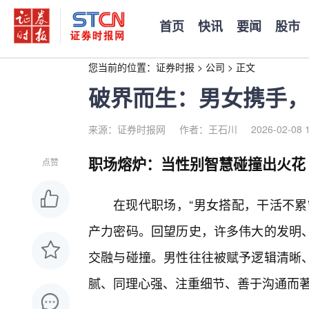
首页
快讯
要闻
股市
您当前的位置：
证券时报
>
公司
>
正文
破界而生：男女携手，
来源：证券时报网
作者：王石川
2026-02-08 
职场熔炉：当性别智慧碰撞出火花
点赞
在现代职场，“男女搭配，干活不累
产力密码。回望历史，许多伟大的发明
交融与碰撞。男性往往被赋予逻辑清晰
腻、同理心强、注重细节、善于沟通而