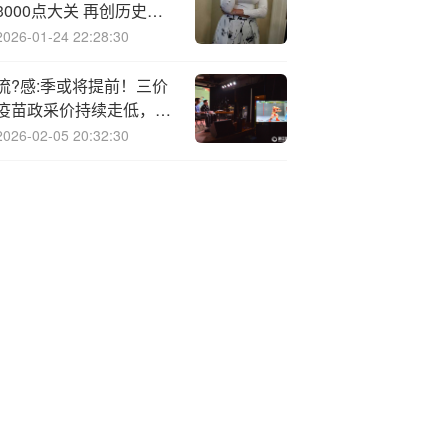
3000点大关 再创历史新
高
2026-01-24 22:28:30
流?感:季或将提前！三价
疫苗政采价持续走低，海
外玩家“返场”，流感疫苗
2026-02-05 20:32:30
市场将如何变化？