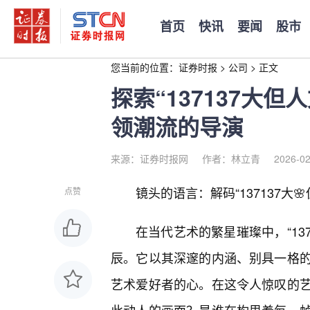
首页
快讯
要闻
股市
您当前的位置：
证券时报
>
公司
>
正文
探索“137137大
领潮流的导演
来源：证券时报网
作者：林立青
2026-02
镜头的语言：解码“137137大
点赞
在当代艺术的繁星璀璨中，“13
辰。它以其深邃的内涵、别具一格
艺术爱好者的心。在这令人惊叹的