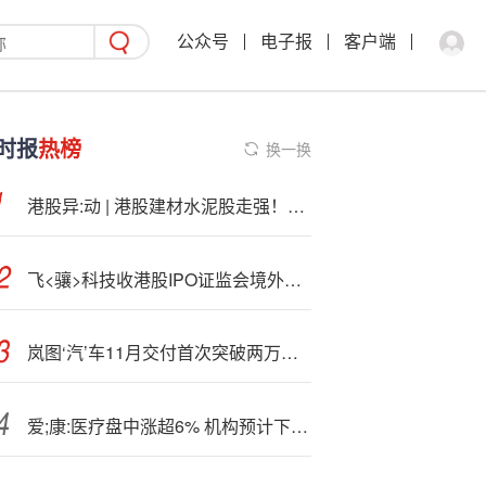
公众号
电子报
客户端
时报
热榜
换一换
港股异:动 | 港股建材水泥股走强！金隅集团涨超8%，华新水泥涨逾6%
飞<骧>科技收港股IPO证监会境外上市备案反馈：需说明历次增资及股权转让定价是否公允，撤回A股上市申请的原因
岚图‘汽’车11月交付首次突破两万辆 再创历史新高
爱;康:医疗盘中涨超6% 机构预计下半年公司业绩有望加速