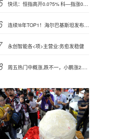
快讯：恒指高开0.0?5% 科—指涨0.15% 博彩股延续涨势 中资券商股普涨
连续!8年TOP1！海尔巴基斯坦发布高端冰箱新品
永创智能各<项>主营业:务愈发稳健
周五热门中概涨,跌不一，小鹏涨2.43%，蔚来跌5.76%