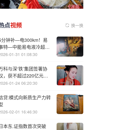
热点
视频
换一换
5分钟补—电300km！易
事特—中能易电液冷超充
桩，重新定义极致快充体
2026-01-31 01:08:30
验
万科与深‘铁’集团签署协
议，获不超过220亿元借
款额度
2026-01-24 06:20:30
信贷:模式向新质生产力转
型
2026-02-01 16:46:30
日本东.证指数首次突破